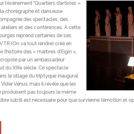
r l’événement "Quartiers d’artistes »
 la chorégraphe et danseuse
ompagnie des spectacles, des
ateliers et des conférences. À cette
ourges reprend certaines de ses
R (On va tout rendre) créé en
de l’histoire des « marbres d’Elgin »,
’Acropole par un ambassadeur
ut du XIXe siècle. Ce spectacle
ans le sillage du triptyque inaugural
Vider Vénus, mais il révèle que les
 produisent pas toujours le même
ilibre subtil est nécessaire pour que survienne l’émotion et o