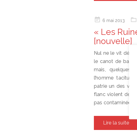
Posted
6 mai 2013
on
« Les Ruin
[nouvelle]
Nul ne le vit débar
le canot de bambo
mais, quelques j
l’homme taciturne
patrie un des villa
flanc violent de l
pas contaminée par 
Lire la suite