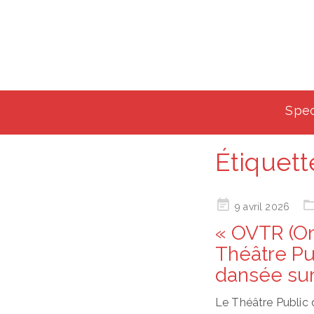
Spec
Étiquett
Posted
9 avril 2026
on
« OVTR (On
Théâtre Pu
dansée sur
Le Théâtre Public 