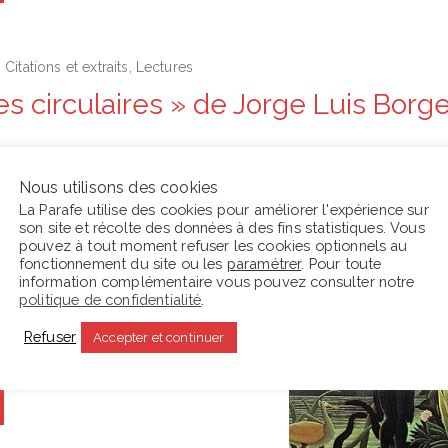
Citations et extraits
,
Lectures
es circulaires » de Jorge Luis Borg
quer dans la nuit unanime, nul ne vit
Nous utilisons des cookies
u s’enfoncer dans la fange sacrée,
La Parafe utilise des cookies pour améliorer l'expérience sur
ours plus tard, nul n’ignorait que
son site et récolte des données à des fins statistiques. Vous
pouvez à tout moment refuser les cookies optionnels au
 venait du Sud et qu’il avait pour
fonctionnement du site ou les
paramétrer
. Pour toute
ges infinis qui sont en amont, sur le
information complémentaire vous pouvez consulter notre
politique de confidentialité
.
a montagne, où la langue zende n’est
le grec et où la lèpre est rare.…
Refuser
Accepter et continuer