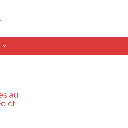
es au
e et