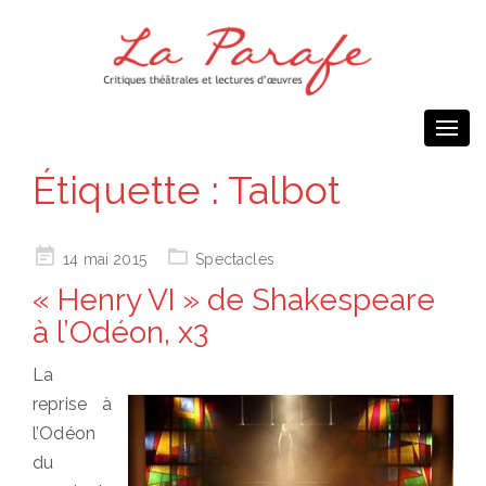
Togg
navi
Étiquette :
Talbot
Posted
14 mai 2015
Spectacles
on
« Henry VI » de Shakespeare
à l’Odéon, x3
La
reprise à
l’Odéon
du