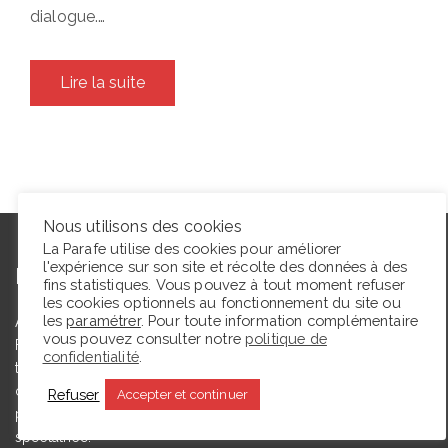
dialogue.…
Lire la suite
Nous utilisons des cookies
La Parafe utilise des cookies pour améliorer
l'expérience sur son site et récolte des données à des
L’autrice
fins statistiques. Vous pouvez à tout moment refuser
les cookies optionnels au fonctionnement du site ou
les
paramétrer
. Pour toute information complémentaire
Agrégée de lettres modernes et docteure en études théâtrales,
vous pouvez consulter notre
politique de
Floriane Toussaint est maîtresse de conférences en études
confidentialité
.
théâtrales à l’Université de Caen Normandie et membre du
comité du Syndicat de la critique. Ce blog, créé en 2009, a
Refuser
Accepter et continuer
pour but de partager des expériences de lectrice et de
spectatrice.