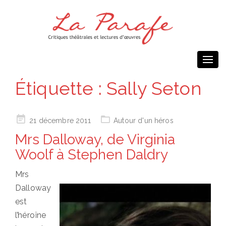
Togg
navi
Étiquette :
Sally Seton
Posted
21 décembre 2011
Autour d'un héros
on
Mrs Dalloway, de Virginia
Woolf à Stephen Daldry
Mrs
Dalloway
est
l’héroïne