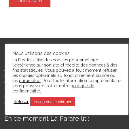
Lire la suite
Nous utilisons des cookies
L’autrice
La Parafe utilise des cookies pour améliorer
l'expérience sur son site et récolte des données à des
Agrégée de lettres modernes et docteure en études théâtrales,
fins statistiques. Vous pouvez à tout moment refuser
les cookies optionnels au fonctionnement du site ou
Floriane Toussaint est maîtresse de conférences en études
les
paramétrer
. Pour toute information complémentaire
théâtrales à l’Université de Caen Normandie et membre du
vous pouvez consulter notre
politique de
comité du Syndicat de la critique. Ce blog, créé en 2009, a
confidentialité
.
pour but de partager des expériences de lectrice et de
Refuser
Accepter et continuer
spectatrice.
En ce moment La Parafe lit :