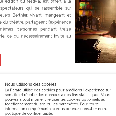
e édition du festival est offert à la
pectateurs qui se rassemble sur
liers Berthier, vivant, mangeant et
du théâtre, partageant l’expérience
mêmes personnes pendant treize
le, ce qui nécessairement invite au
Nous utilisons des cookies
La Parafe utilise des cookies pour améliorer l'expérience sur
son site et récolte des données à des fins statistiques. Vous
pouvez à tout moment refuser les cookies optionnels au
fonctionnement du site ou les
paramétrer
. Pour toute
information complémentaire vous pouvez consulter notre
En ce moment La Parafe lit :
C
politique de confidentialité
.