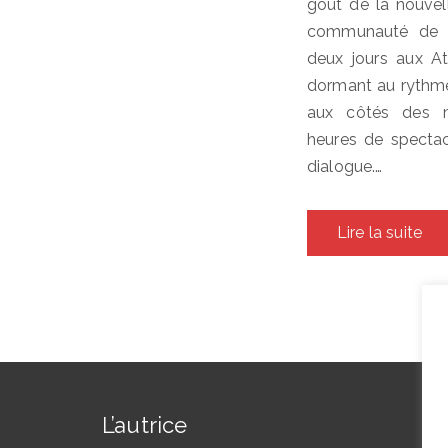
goût de la nouvell
communauté de s
deux jours aux Ate
dormant au rythme 
aux côtés des 
heures de spectac
dialogue.…
Lire la suite
L’autrice