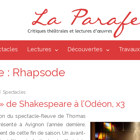
tacles
Lectures
Découvertes
Travaux
e :
Rhapsode
Spectacles
 » de Shakespeare à l’Odéon, x3
déon du spectacle-fleuve de Thomas
résenté à Avignon l’année dernière,
ent de cette fin de saison. Un avant-