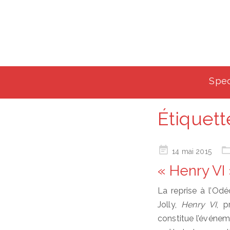
Spec
Étiquett
Posted
14 mai 2015
on
« Henry VI
La reprise à l’O
Jolly,
Henry VI
, p
constitue l’événem