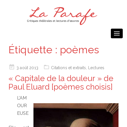
Togg
navi
Étiquette :
poèmes
Posted
3 août 2013
Citations et extraits
,
Lectures
on
« Capitale de la douleur » de
Paul Eluard [poèmes choisis]
L’AM
OUR
EUSE