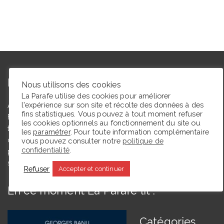
L’autrice
Nous utilisons des cookies
La Parafe utilise des cookies pour améliorer
l'expérience sur son site et récolte des données à des
Agrégée de lettres modernes et docteure en études théâtrales,
fins statistiques. Vous pouvez à tout moment refuser
Floriane Toussaint est maîtresse de conférences en études
les cookies optionnels au fonctionnement du site ou
théâtrales à l’Université de Caen Normandie et membre du
les
paramétrer
. Pour toute information complémentaire
comité du Syndicat de la critique. Ce blog, créé en 2009, a
vous pouvez consulter notre
politique de
confidentialité
.
pour but de partager des expériences de lectrice et de
spectatrice.
Refuser
Accepter et continuer
En ce moment La Parafe lit :
Catégories