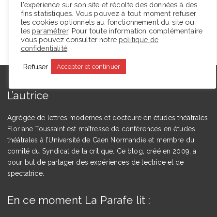
Lire la suite
l'expérience sur son site et récolte des données à des
fins statistiques. Vous pouvez à tout moment refuser
les cookies optionnels au fonctionnement du site ou
les
paramétrer
. Pour toute information complémentaire
vous pouvez consulter notre
politique de
confidentialité
.
Refuser
Accepter et continuer
L’autrice
Agrégée de lettres modernes et docteure en études théâtrales,
Floriane Toussaint est maîtresse de conférences en études
théâtrales à l’Université de Caen Normandie et membre du
comité du Syndicat de la critique. Ce blog, créé en 2009, a
pour but de partager des expériences de lectrice et de
spectatrice.
En ce moment La Parafe lit :