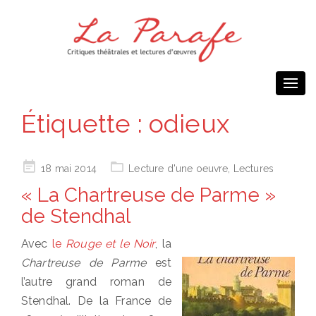
Togg
navi
Étiquette :
odieux
Posted
18 mai 2014
Lecture d'une oeuvre
,
Lectures
on
« La Chartreuse de Parme »
de Stendhal
Avec
le
Rouge et le Noir
, la
Chartreuse de Parme
est
l’autre grand roman de
Stendhal. De la France de