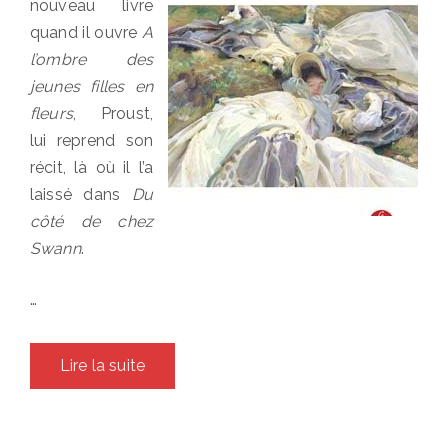
nouveau livre
quand il ouvre
A
l’ombre des
jeunes filles en
fleurs
, Proust,
lui reprend son
récit, là où il l’a
laissé dans
Du
côté de chez
Swann
.
…
Lire la suite