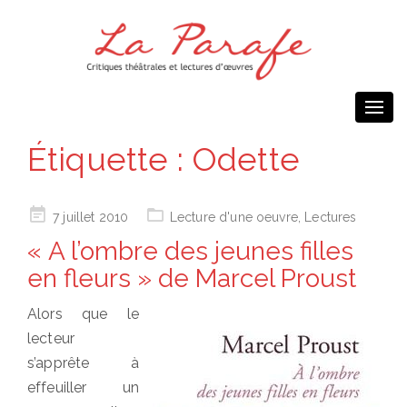
Togg
navi
Étiquette :
Odette
Posted
7 juillet 2010
Lecture d'une oeuvre
,
Lectures
on
« A l’ombre des jeunes filles
en fleurs » de Marcel Proust
Alors que le
lecteur
s’apprête à
effeuiller un