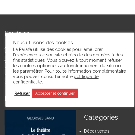
L’autrice
Nous utilisons des cookies
Agrégée de lettres modernes et docteure en études théâtrales,
La Parafe utilise des cookies pour améliorer
Floriane Toussaint est maîtresse de conférences en études
l'expérience sur son site et récolte des données à des
fins statistiques. Vous pouvez à tout moment refuser
théâtrales à l’Université de Caen Normandie et membre du
les cookies optionnels au fonctionnement du site ou
comité du Syndicat de la critique. Ce blog, créé en 2009, a
les
paramétrer
. Pour toute information complémentaire
pour but de partager des expériences de lectrice et de
vous pouvez consulter notre
politique de
confidentialité
.
spectatrice.
Refuser
Accepter et continuer
En ce moment La Parafe lit :
Catégories
Découvertes