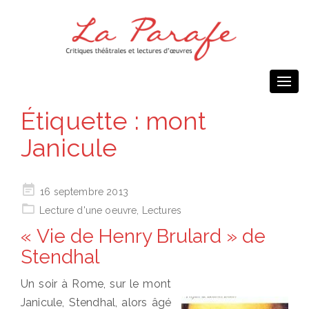
Togg
navi
Étiquette :
mont
Janicule
Posted
16 septembre 2013
on
Lecture d'une oeuvre
,
Lectures
« Vie de Henry Brulard » de
Stendhal
Un soir à Rome, sur le mont
Janicule, Stendhal, alors âgé