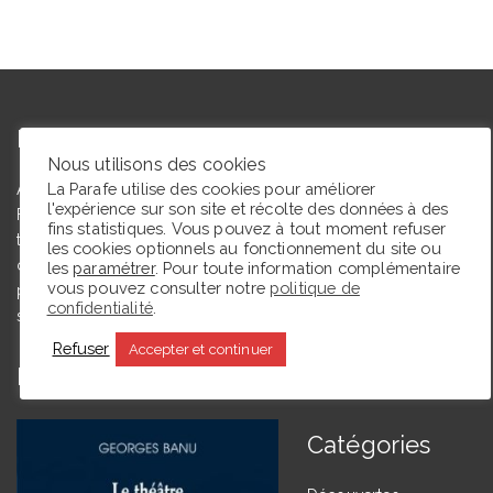
L’autrice
Nous utilisons des cookies
La Parafe utilise des cookies pour améliorer
Agrégée de lettres modernes et docteure en études théâtrales,
l'expérience sur son site et récolte des données à des
Floriane Toussaint est maîtresse de conférences en études
fins statistiques. Vous pouvez à tout moment refuser
théâtrales à l’Université de Caen Normandie et membre du
les cookies optionnels au fonctionnement du site ou
comité du Syndicat de la critique. Ce blog, créé en 2009, a
les
paramétrer
. Pour toute information complémentaire
vous pouvez consulter notre
politique de
pour but de partager des expériences de lectrice et de
confidentialité
.
spectatrice.
Refuser
Accepter et continuer
En ce moment La Parafe lit :
Catégories