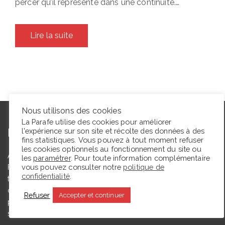
percer qu’il représente dans une continuité.…
Lire la suite
Nous utilisons des cookies
La Parafe utilise des cookies pour améliorer
L’autrice
l'expérience sur son site et récolte des données à des
fins statistiques. Vous pouvez à tout moment refuser
les cookies optionnels au fonctionnement du site ou
Agrégée de lettres modernes et docteure en études théâtrales,
les
paramétrer
. Pour toute information complémentaire
vous pouvez consulter notre
politique de
Floriane Toussaint est maîtresse de conférences en études
confidentialité
.
théâtrales à l’Université de Caen Normandie et membre du
comité du Syndicat de la critique. Ce blog, créé en 2009, a
Refuser
Accepter et continuer
pour but de partager des expériences de lectrice et de
spectatrice.