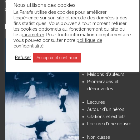
pour but de partager des expériences de lectrice et de
Nous utilisons des cookies
spectatrice.
La Parafe utilise des cookies pour améliorer
l'expérience sur son site et récolte des données à des
fins statistiques. Vous pouvez à tout moment refuser
En ce moment La Parafe lit :
les cookies optionnels au fonctionnement du site ou
les
paramétrer
. Pour toute information complémentaire
vous pouvez consulter notre
politique de
Catégories
confidentialité
.
Refuser
Accepter et continuer
Découvertes
Expos
Maisons d'auteurs
Promenades et
découvertes
Lectures
Autour d'un héros
Citations et extraits
Lecture d'une oeuvre
Non classé