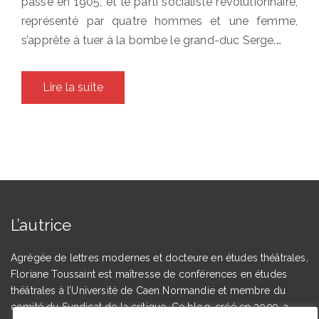
passe en 1905, et le parti socialiste révolutionnaire,
représenté par quatre hommes et une femme,
s’apprête à tuer à la bombe le grand-duc Serge.…
Lire la suite
L’autrice
Agrégée de lettres modernes et docteure en études théâtrales,
Floriane Toussaint est maîtresse de conférences en études
théâtrales à l’Université de Caen Normandie et membre du
comité du Syndicat de la critique. Ce blog, créé en 2009, a