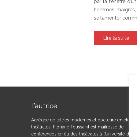
par la fenêtre d’u
hommes maigres, b
se lamenter comm
Lire la suite
L’autrice
Agrégée de lettres modernes et docteure en étude
théâtrales, Floriane Toussaint est maîtresse de
conférences en études théâtrales à l’Université de