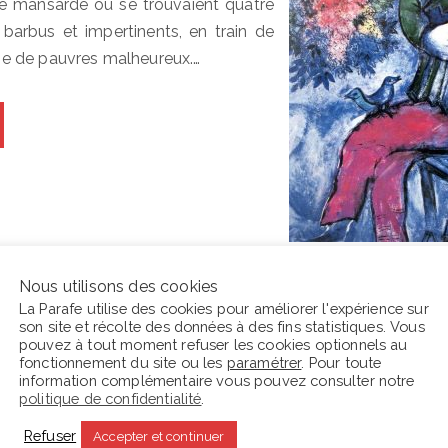
ne mansarde où se trouvaient quatre
arbus et impertinents, en train de
e de pauvres malheureux.…
Nous utilisons des cookies
La Parafe utilise des cookies pour améliorer l'expérience sur
son site et récolte des données à des fins statistiques. Vous
En ce moment La Parafe lit :
C
pouvez à tout moment refuser les cookies optionnels au
fonctionnement du site ou les
paramétrer
. Pour toute
information complémentaire vous pouvez consulter notre
s
politique de confidentialité
.
Refuser
Accepter et continuer