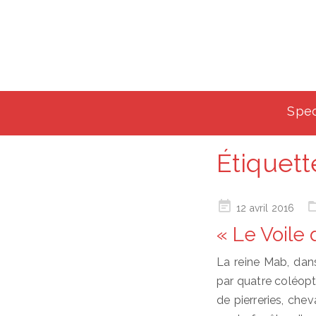
Spec
Étiquett
Posted
12 avril 2016
on
« Le Voile
La reine Mab, dans 
par quatre coléopt
de pierreries, chev