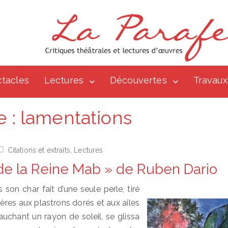
tacles
Lectures
Découvertes
Travaux
e :
lamentations
Citations et extraits
,
Lectures
 de la Reine Mab » de Ruben Dario
son char fait d’une seule perle, tiré
ères aux plastrons dorés et aux ailes
auchant un rayon de soleil, se glissa