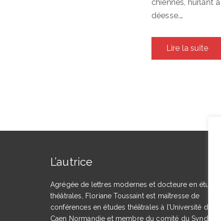
chiennes, hurlant à
déesse.…
Lire la suite
L’autrice
Agrégée de lettres modernes et docteure en étude
théâtrales, Floriane Toussaint est maîtresse de
conférences en études théâtrales à l’Université de
Caen Normandie et membre du comité du Syndicat