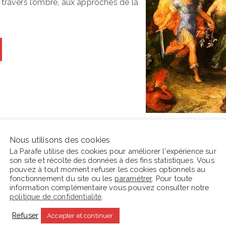
 travers l’ombre, aux approches de la
Nous utilisons des cookies
La Parafe utilise des cookies pour améliorer l'expérience sur
son site et récolte des données à des fins statistiques. Vous
En ce moment La Parafe lit :
C
pouvez à tout moment refuser les cookies optionnels au
fonctionnement du site ou les
paramétrer
. Pour toute
information complémentaire vous pouvez consulter notre
s
politique de confidentialité
.
Refuser
Accepter et continuer