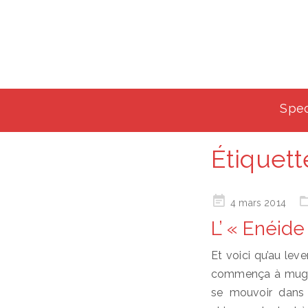
Spec
Étiquett
Posted
4 mars 2014
on
L’ « Enéide
Et voici qu’au lever
commença à mugir
se mouvoir dans 