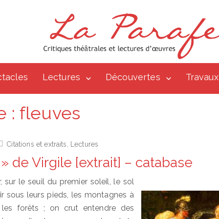
tacles
Lectures
Découvertes
Travaux
e :
fleuves
Citations et extraits
,
Lectures
 » de Virgile [extrait] – catabase
, sur le seuil du premier soleil, le sol
 sous leurs pieds, les montagnes à
les forêts ; on crut entendre des