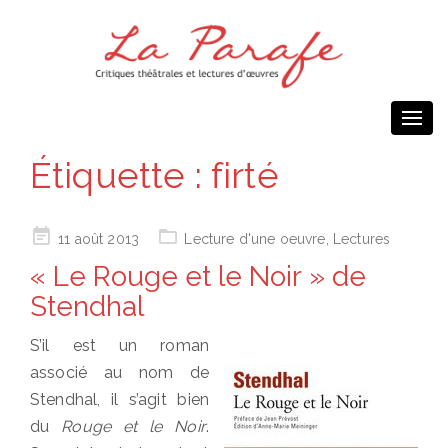
Togg
navi
Étiquette :
firté
Posted
11 août 2013
Lecture d'une oeuvre
,
Lectures
on
« Le Rouge et le Noir » de
Stendhal
S’il est un roman
associé au nom de
Stendhal, il s’agit bien
du
Rouge et le Noir
.