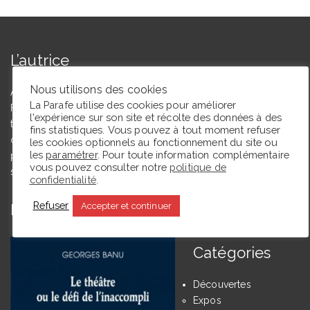
L’autrice
Nous utilisons des cookies
Agrégée de lettres modernes et docteure en études théâtrales,
La Parafe utilise des cookies pour améliorer
Floriane Toussaint est maîtresse de conférences en études
l'expérience sur son site et récolte des données à des
théâtrales à l’Université de Caen Normandie et membre du
fins statistiques. Vous pouvez à tout moment refuser
comité du Syndicat de la critique. Ce blog, créé en 2009, a
les cookies optionnels au fonctionnement du site ou
les
paramétrer
. Pour toute information complémentaire
pour but de partager des expériences de lectrice et de
vous pouvez consulter notre
politique de
spectatrice.
confidentialité
.
Refuser
Accepter et continuer
En ce moment La Parafe lit :
Catégories
Découvertes
Expos