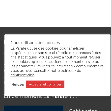
L’autrice
Nous utilisons des cookies
La Parafe utilise des cookies pour améliorer
l'expérience sur son site et récolte des données à des
Agrégée de lettres modernes et docteure en études théâtrales,
fins statistiques. Vous pouvez à tout moment refuser
Floriane Toussaint est maîtresse de conférences en études
les cookies optionnels au fonctionnement du site ou
théâtrales à l’Université de Caen Normandie et membre du
les
paramétrer
. Pour toute information complémentaire
vous pouvez consulter notre
politique de
comité du Syndicat de la critique. Ce blog, créé en 2009, a
confidentialité
.
pour but de partager des expériences de lectrice et de
spectatrice.
Refuser
Accepter et continuer
En ce moment La Parafe lit :