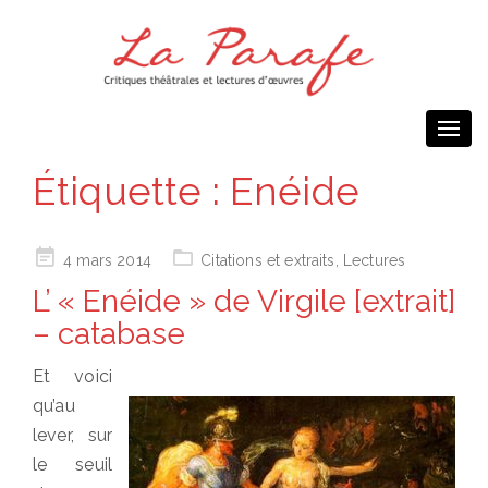
Togg
navi
Étiquette :
Enéide
Posted
4 mars 2014
Citations et extraits
,
Lectures
on
L’ « Enéide » de Virgile [extrait]
– catabase
Et voici
qu’au
lever, sur
le seuil