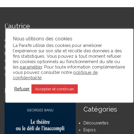
L’autrice
Nous utilisons des cookies
Agrégée de lettres modernes et docteure en études théâtrales,
La Parafe utilise des cookies pour améliorer
Floriane Toussaint est maîtresse de conférences en études
l'expérience sur son site et récolte des données à des
théâtrales à l’Université de Caen Normandie et membre du
fins statistiques. Vous pouvez à tout moment refuser
comité du Syndicat de la critique. Ce blog, créé en 2009, a
les cookies optionnels au fonctionnement du site ou
les
paramétrer
. Pour toute information complémentaire
pour but de partager des expériences de lectrice et de
vous pouvez consulter notre
politique de
spectatrice.
confidentialité
.
Refuser
Accepter et continuer
En ce moment La Parafe lit :
Catégories
Découvertes
Expos