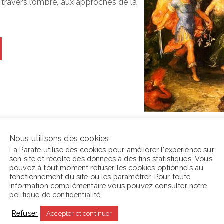
 travers l’ombre, aux approches de la
Nous utilisons des cookies
La Parafe utilise des cookies pour améliorer l'expérience sur
son site et récolte des données à des fins statistiques. Vous
En ce moment La Parafe lit :
C
pouvez à tout moment refuser les cookies optionnels au
fonctionnement du site ou les
paramétrer
. Pour toute
information complémentaire vous pouvez consulter notre
s
politique de confidentialité
.
Refuser
Accepter et continuer