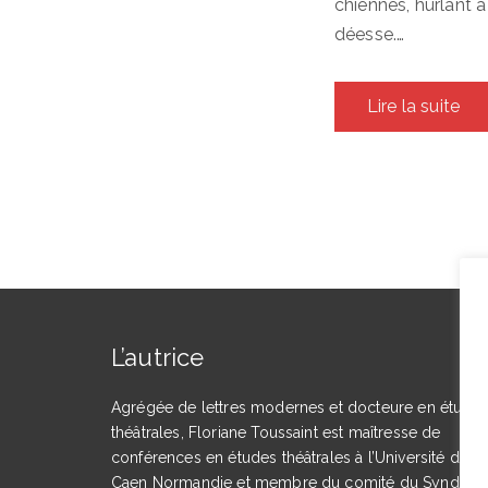
chiennes, hurlant à
déesse.…
Lire la suite
L’autrice
Agrégée de lettres modernes et docteure en étude
théâtrales, Floriane Toussaint est maîtresse de
conférences en études théâtrales à l’Université de
Caen Normandie et membre du comité du Syndicat