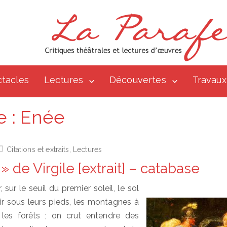
tacles
Lectures
Découvertes
Travaux
e :
Enée
Citations et extraits
,
Lectures
 » de Virgile [extrait] – catabase
, sur le seuil du premier soleil, le sol
 sous leurs pieds, les montagnes à
les forêts ; on crut entendre des