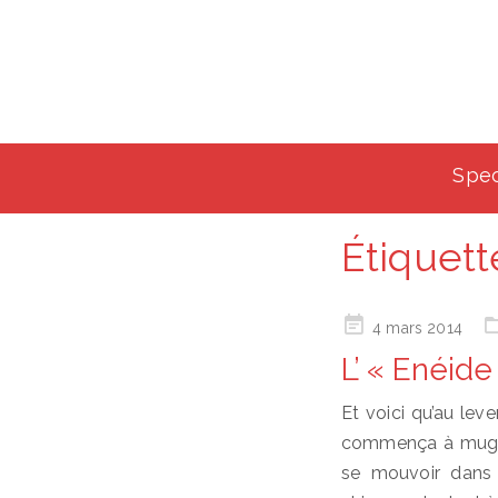
Spec
Étiquett
Posted
4 mars 2014
on
L’ « Enéide
Et voici qu’au lever
commença à mugir
se mouvoir dans 