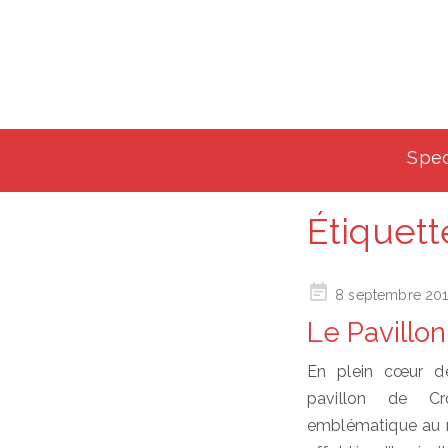
Spec
Étiquett
Posted
8 septembre 20
on
Le Pavillon
En plein cœur d
pavillon de Cr
emblématique au m