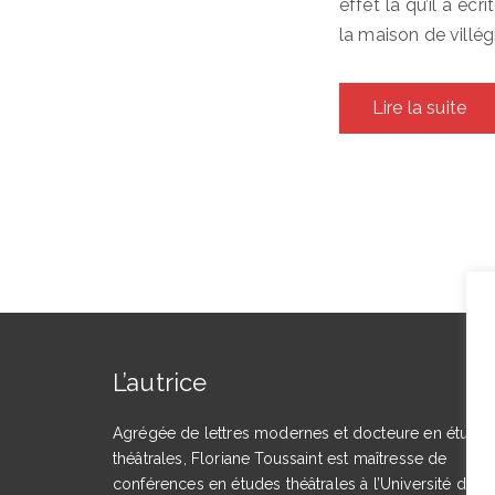
effet là qu’il a éc
la maison de villég
Lire la suite
L’autrice
Agrégée de lettres modernes et docteure en étude
théâtrales, Floriane Toussaint est maîtresse de
conférences en études théâtrales à l’Université de