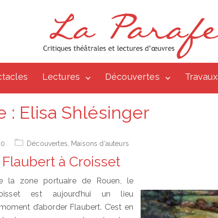
tacles
Lectures
Découvertes
Travaux
e :
Elisa Shlésinger
10
Découvertes
,
Maisons d'auteurs
 Flaubert à Croisset
e la zone portuaire de Rouen, le
oisset est aujourd’hui un lieu
oment d’aborder Flaubert. C’est en