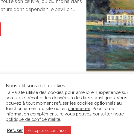
rit toute son œuvre, ou du moins dans
iature dont dépendait le pavillon.…
Nous utilisons des cookies
La Parafe utilise des cookies pour améliorer l'expérience sur
son site et récolte des données à des fins statistiques. Vous
En ce moment La Parafe lit :
C
pouvez à tout moment refuser les cookies optionnels au
fonctionnement du site ou les
paramétrer
. Pour toute
information complémentaire vous pouvez consulter notre
s
politique de confidentialité
.
Refuser
Accepter et continuer