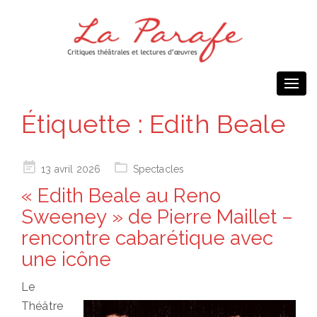
Togg
navi
Étiquette :
Edith Beale
Posted
13 avril 2026
Spectacles
on
« Edith Beale au Reno
Sweeney » de Pierre Maillet –
rencontre cabarétique avec
une icône
Le
Théâtre