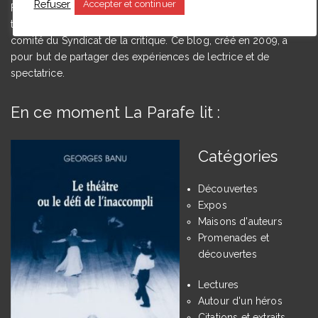
Refuser
Accepter et continuer
Floriane Toussaint est maîtresse de conférences en études
théâtrales à l’Université de Caen Normandie et membre du
comité du Syndicat de la critique. Ce blog, créé en 2009, a
pour but de partager des expériences de lectrice et de
spectatrice.
En ce moment La Parafe lit :
Catégories
Découvertes
Expos
Maisons d'auteurs
Promenades et
découvertes
Lectures
Autour d'un héros
Citations et extraits