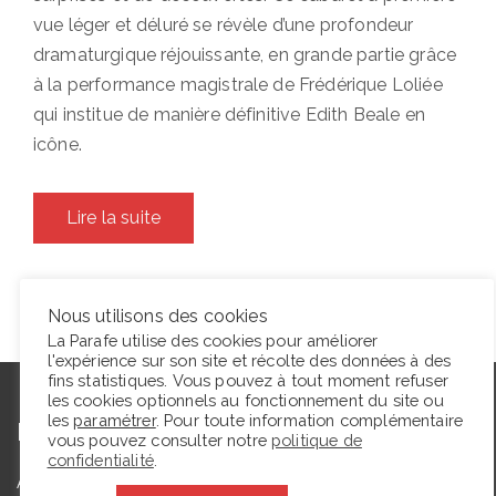
vue léger et déluré se révèle d’une profondeur
dramaturgique réjouissante, en grande partie grâce
à la performance magistrale de Frédérique Loliée
qui institue de manière définitive Edith Beale en
icône.
Lire la suite
Nous utilisons des cookies
La Parafe utilise des cookies pour améliorer
l'expérience sur son site et récolte des données à des
fins statistiques. Vous pouvez à tout moment refuser
les cookies optionnels au fonctionnement du site ou
les
paramétrer
. Pour toute information complémentaire
L’autrice
vous pouvez consulter notre
politique de
confidentialité
.
Agrégée de lettres modernes et docteure en études théâtrales,