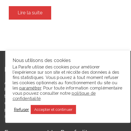
Lire la suite
Nous utilisons des cookies
La Parafe utilise des cookies pour améliorer
L’autrice
l'expérience sur son site et récolte des données à des
fins statistiques. Vous pouvez à tout moment refuser
les cookies optionnels au fonctionnement du site ou
Agrégée de lettres modernes et docteure en études théâtrales,
les
paramétrer
. Pour toute information complémentaire
Floriane Toussaint est maîtresse de conférences en études
vous pouvez consulter notre
politique de
théâtrales à l’Université de Caen Normandie et membre du
confidentialité
.
comité du Syndicat de la critique. Ce blog, créé en 2009, a
Refuser
pour but de partager des expériences de lectrice et de
Accepter et continuer
spectatrice.