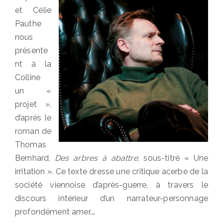
et Célie
Pauthe
nous
présente
nt à la
Colline
un «
projet »,
d’après le
roman de
Thomas
Bernhard,
Des arbres à abattre
, sous-titré « Une
irritation ». Ce texte dresse une critique acerbe de la
société viennoise d’après-guerre, à travers le
discours intérieur d’un narrateur-personnage
profondément amer.…