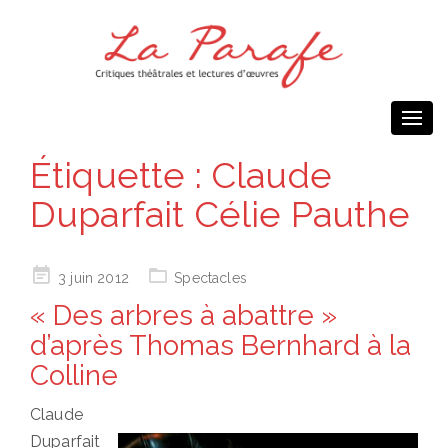
Togg
navi
Étiquette :
Claude
Duparfait Célie Pauthe
Posted
3 juin 2012
Spectacles
on
« Des arbres à abattre »
d’après Thomas Bernhard à la
Colline
Claude
Duparfait