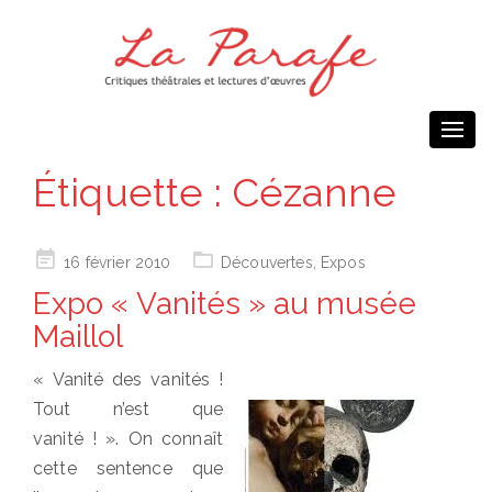
Togg
navi
Étiquette :
Cézanne
Posted
16 février 2010
Découvertes
,
Expos
on
Expo « Vanités » au musée
Maillol
« Vanité des vanités !
Tout n’est que
vanité ! ». On connaît
cette sentence que