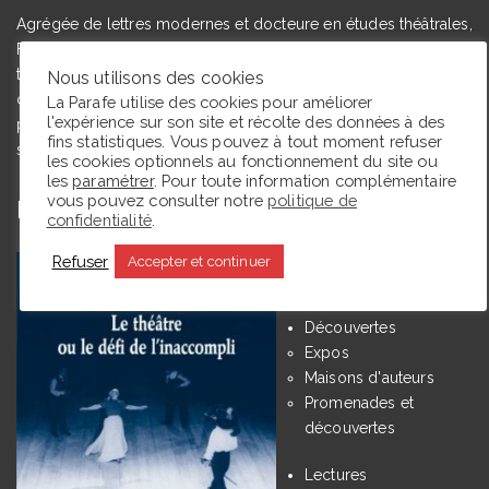
Agrégée de lettres modernes et docteure en études théâtrales,
Floriane Toussaint est maîtresse de conférences en études
théâtrales à l’Université de Caen Normandie et membre du
Nous utilisons des cookies
comité du Syndicat de la critique. Ce blog, créé en 2009, a
La Parafe utilise des cookies pour améliorer
l'expérience sur son site et récolte des données à des
pour but de partager des expériences de lectrice et de
fins statistiques. Vous pouvez à tout moment refuser
spectatrice.
les cookies optionnels au fonctionnement du site ou
les
paramétrer
. Pour toute information complémentaire
vous pouvez consulter notre
politique de
En ce moment La Parafe lit :
confidentialité
.
Refuser
Accepter et continuer
Catégories
Découvertes
Expos
Maisons d'auteurs
Promenades et
découvertes
Lectures