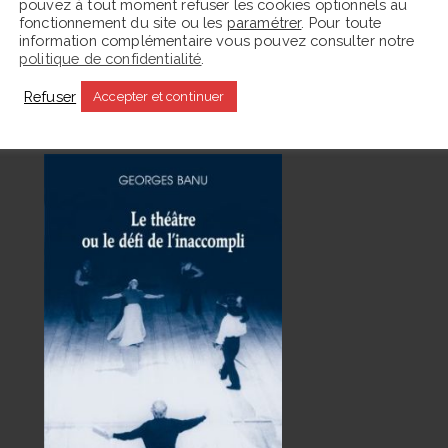
pouvez à tout moment refuser les cookies optionnels au
fonctionnement du site ou les
paramétrer
. Pour toute
information complémentaire vous pouvez consulter notre
politique de confidentialité
.
Refuser
Accepter et continuer
En ce moment La Parafe lit :
C
s