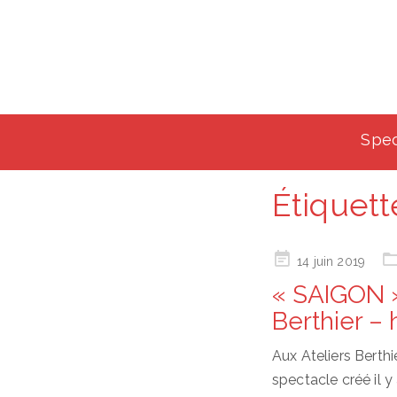
Spec
Étiquett
Posted
14 juin 2019
on
« SAIGON »
Berthier –
Aux Ateliers Berth
spectacle créé il 