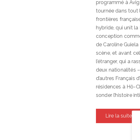
programmé à Avigno
tournée dans tout
frontières françai
hybride, qui unit l
conception comme d
de Caroline Guiela
scène, et avant cel
l’étranger, qui a r
deux nationalités –
d’autres Français 
résidences à Hô-Ch
sonder l’histoire 
Lire la suite