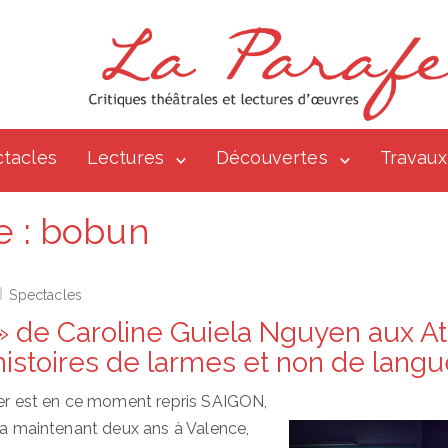
tacles
Lectures
Découvertes
Travaux
e :
bobun
Spectacles
 de Caroline Guiela Nguyen aux At
 histoires de larmes et non de lang
ier est en ce moment repris SAIGON,
y a maintenant deux ans à Valence,