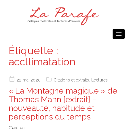
Togg
navi
Étiquette :
accllimatation
Posted
22 mai 2020
Citations et extraits
,
Lectures
on
« La Montagne magique » de
Thomas Mann [extrait] –
nouveauté, habitude et
perceptions du temps
C’est au