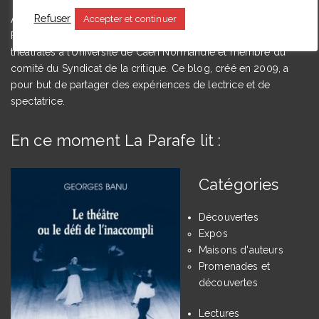
Refuser
Accepter et continuer
Agrégée de lettres modernes et docteure en études théâtrales,
Floriane Toussaint est maîtresse de conférences en études
théâtrales à l’Université de Caen Normandie et membre du
comité du Syndicat de la critique. Ce blog, créé en 2009, a
pour but de partager des expériences de lectrice et de
spectatrice.
En ce moment La Parafe lit :
Catégories
Découvertes
Expos
Maisons d'auteurs
Promenades et
découvertes
Lectures