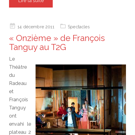
Lire la suite
Posted
14 décembre 2011
Spectacles
on
« Onzième » de François
Tanguy au T2G
Le
Théâtre
du
Radeau
et
François
Tanguy
ont
envahi le
plateau 2