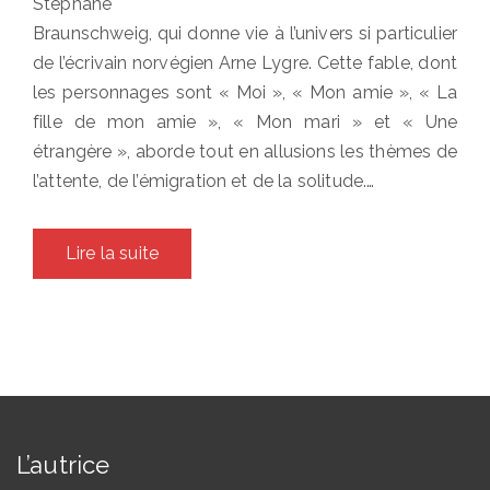
Stéphane
Braunschweig, qui donne vie à l’univers si particulier
de l’écrivain norvégien Arne Lygre. Cette fable, dont
les personnages sont « Moi », « Mon amie », « La
fille de mon amie », « Mon mari » et « Une
étrangère », aborde tout en allusions les thèmes de
l’attente, de l’émigration et de la solitude.…
Lire la suite
L’autrice