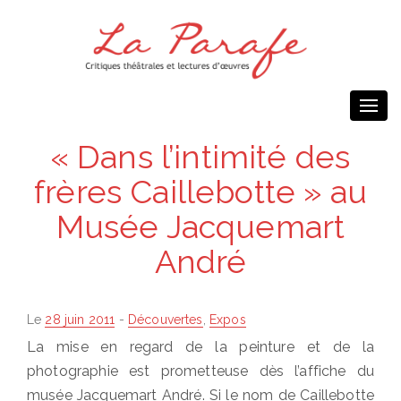
Togg
navi
« Dans l’intimité des
frères Caillebotte » au
Musée Jacquemart
André
Posted
Le
28 juin 2011
-
Découvertes
,
Expos
on
La mise en regard de la peinture et de la
photographie est prometteuse dès l’affiche du
musée Jacquemart André. Si le nom de Caillebotte