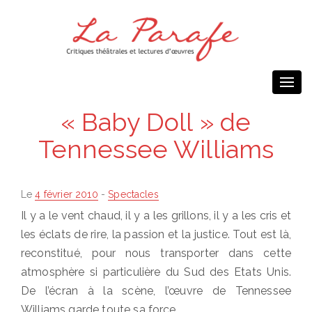
Togg
navi
« Baby Doll » de
Tennessee Williams
Posted
Le
4 février 2010
-
Spectacles
on
Il y a le vent chaud, il y a les grillons, il y a les cris et
les éclats de rire, la passion et la justice. Tout est là,
reconstitué, pour nous transporter dans cette
atmosphère si particulière du Sud des Etats Unis.
De l’écran à la scène, l’œuvre de Tennessee
Williams garde toute sa force.