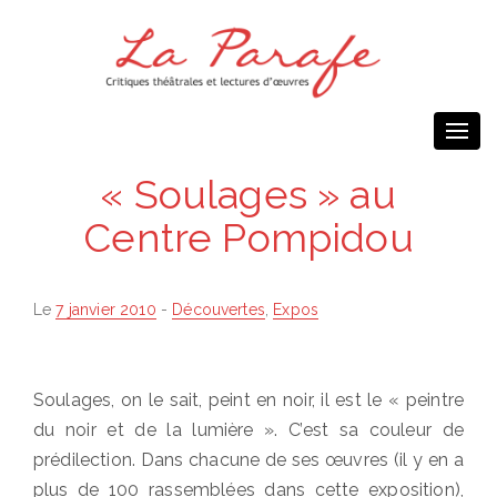
Togg
navi
« Soulages » au
Centre Pompidou
Posted
Le
7 janvier 2010
-
Découvertes
,
Expos
on
Soulages, on le sait, peint en noir, il est le « peintre
du noir et de la lumière ». C’est sa couleur de
prédilection. Dans chacune de ses œuvres (il y en a
plus de 100 rassemblées dans cette exposition),