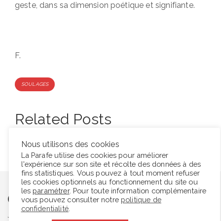
geste, dans sa dimension poétique et signifiante.
F.
Tags
SOULAGES
Related Posts
None found
Nous utilisons des cookies
La Parafe utilise des cookies pour améliorer
l'expérience sur son site et récolte des données à des
fins statistiques. Vous pouvez à tout moment refuser
les cookies optionnels au fonctionnement du site ou
les
paramétrer
. Pour toute information complémentaire
One Comment
vous pouvez consulter notre
politique de
confidentialité
.
Join the discussion and tell us your opinion.